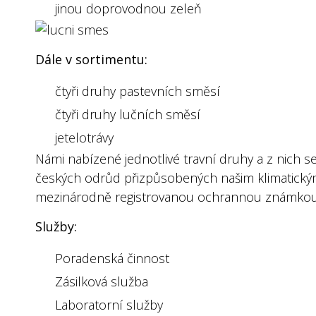
jinou doprovodnou zeleň
D
ále v sortimentu:
čtyři druhy pastevních směsí
čtyři druhy lučních směsí
jetelotrávy
Námi nabízené jednotlivé travní druhy a z nich 
českých odrůd přizpůsobených našim klimatick
mezinárodně registrovanou ochrannou známkou
Služby:
Poradenská činnost
Zásilková služba
Laboratorní služby