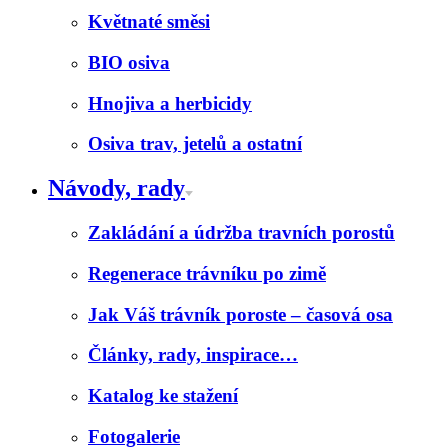
Květnaté směsi
BIO osiva
Hnojiva a herbicidy
Osiva trav, jetelů a ostatní
Návody, rady
Zakládání a údržba travních porostů
Regenerace trávníku po zimě
Jak Váš trávník poroste – časová osa
Články, rady, inspirace…
Katalog ke stažení
Fotogalerie