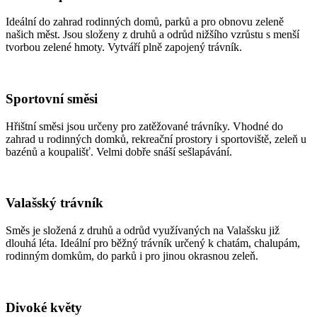
Ideální do zahrad rodinných domů, parků a pro obnovu zeleně
našich měst. Jsou složeny z druhů a odrůd nižšího vzrůstu s menší
tvorbou zelené hmoty. Vytváří plně zapojený trávník.
Sportovní směsi
Hřištní směsi jsou určeny pro zatěžované trávníky. Vhodné do
zahrad u rodinných domků, rekreační prostory i sportoviště, zeleň u
bazénů a koupališť. Velmi dobře snáší sešlapávání.
Valašský trávník
Směs je složená z druhů a odrůd využívaných na Valašsku již
dlouhá léta. Ideální pro běžný trávník určený k chatám, chalupám,
rodinným domkům, do parků i pro jinou okrasnou zeleň.
Divoké květy