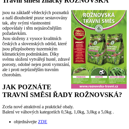
Travní
směsi značky ROŽNOVSKÁ
jsou na základě vědeckých poznatků
a naší dlouholeté praxe sestavovány
tak, aby svými vlastnostmi
odpovídaly i těm nejnáročnějším
požadavkům.
Jsou složeny z vysoce kvalitních
českých a slovenských odrůd, které
jsou přizpůsobeny tuzemským
klimatickým podmínkám. Díky
svému složení vytvářejí husté, zdravé
porosty, odolné nejen proti vymrzání,
ale i proti nejrůznějším travním
chorobám.
JAK POZNÁTE
TRAVNÍ SMĚSI ŘADY ROŽNOVSKÁ?
Zcela nové atraktivní a praktické obaly.
Balení ve váhových kategoriích 0,5kg, 1,0kg, 3,0kg a 5,0kg .
objednávejte
ZDE