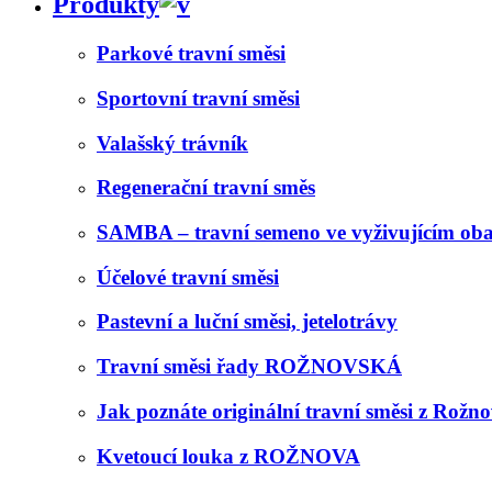
Produkty
Parkové travní směsi
Sportovní travní směsi
Valašský trávník
Regenerační travní směs
SAMBA – travní semeno ve vyživujícím oba
Účelové travní směsi
Pastevní a luční směsi, jetelotrávy
Travní směsi řady ROŽNOVSKÁ
Jak poznáte originální travní směsi z Rožn
Kvetoucí louka z ROŽNOVA