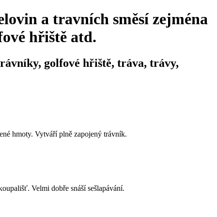
elovin a travních směsí zejména
ové hřiště atd.
ávníky, golfové hřiště, tráva, trávy,
ené hmoty. Vytváří plně zapojený trávník.
koupališť. Velmi dobře snáší sešlapávání.