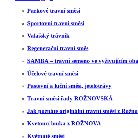
Parkové travní směsi
Sportovní travní směsi
Valašský trávník
Regenerační travní směs
SAMBA – travní semeno ve vyživujícím oba
Účelové travní směsi
Pastevní a luční směsi, jetelotrávy
Travní směsi řady ROŽNOVSKÁ
Jak poznáte originální travní směsi z Rožn
Kvetoucí louka z ROŽNOVA
Květnaté směsi