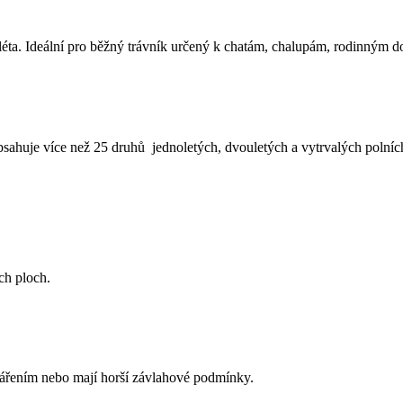
léta. Ideální pro běžný trávník určený k chatám, chalupám, rodinným d
sahuje více než 25 druhů jednoletých, dvouletých a vytrvalých polních
ch ploch.
zářením nebo mají horší závlahové podmínky.