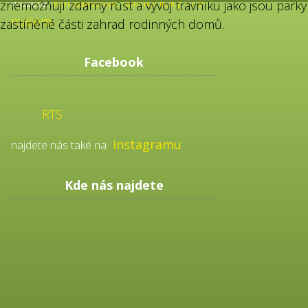
kontaktovat telefonicky či e-
můžete
znemožňují zdárný růst a vývoj trávníku jako jsou parky
mailem
.
zastíněné části zahrad rodinných domů.
Facebook
RTS
instagramu
najdete nás také na
Kde nás najdete