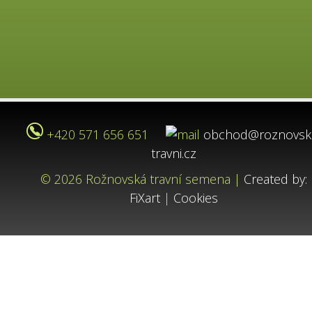
+420 571 656 651
obchod@roznovsk
travni.cz
© 2026 Rožnovská travní semena |
Created by:
FiXart
|
Cookies