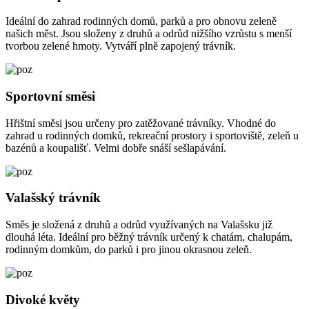
Ideální do zahrad rodinných domů, parků a pro obnovu zeleně
našich měst. Jsou složeny z druhů a odrůd nižšího vzrůstu s menší
tvorbou zelené hmoty. Vytváří plně zapojený trávník.
Sportovní směsi
Hřištní směsi jsou určeny pro zatěžované trávníky. Vhodné do
zahrad u rodinných domků, rekreační prostory i sportoviště, zeleň u
bazénů a koupališť. Velmi dobře snáší sešlapávání.
Valašský trávník
Směs je složená z druhů a odrůd využívaných na Valašsku již
dlouhá léta. Ideální pro běžný trávník určený k chatám, chalupám,
rodinným domkům, do parků i pro jinou okrasnou zeleň.
Divoké květy