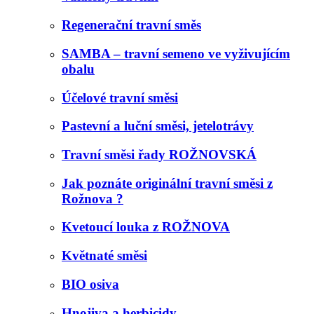
Regenerační travní směs
SAMBA – travní semeno ve vyživujícím
obalu
Účelové travní směsi
Pastevní a luční směsi, jetelotrávy
Travní směsi řady ROŽNOVSKÁ
Jak poznáte originální travní směsi z
Rožnova ?
Kvetoucí louka z ROŽNOVA
Květnaté směsi
BIO osiva
Hnojiva a herbicidy