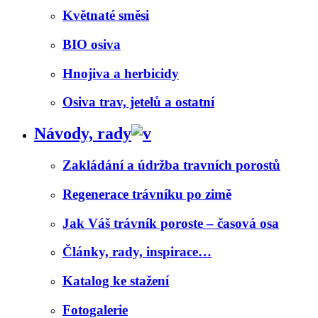
Květnaté směsi
BIO osiva
Hnojiva a herbicidy
Osiva trav, jetelů a ostatní
Návody, rady
Zakládání a údržba travních porostů
Regenerace trávníku po zimě
Jak Váš trávník poroste – časová osa
Články, rady, inspirace…
Katalog ke stažení
Fotogalerie